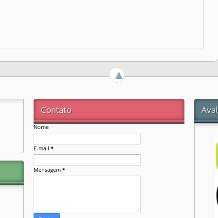
►
Contato
Aval
Nome
E-mail
*
Mensagem
*