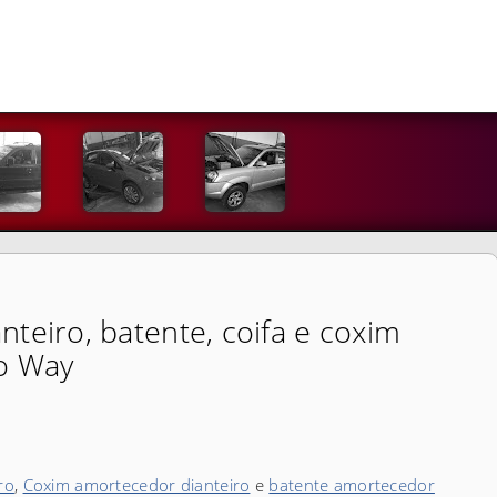
teiro, batente, coifa e coxim
o Way
ro
,
Coxim amortecedor dianteiro
e
batente amortecedor