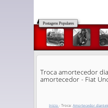
Postagens Populares
Troca amortecedor dian
amortecedor - Fiat Un
Início
- Troca:
Amortecedor diantei