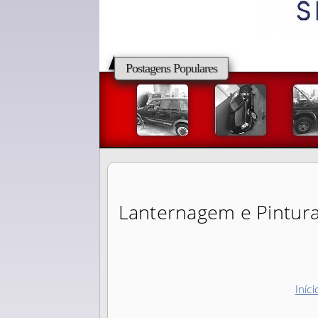
Postagens Populares
Lanternagem e Pintura
Iníc