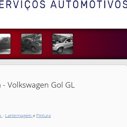
 - Volkswagen Gol GL
io
-
Lanternagem
e
Pintura