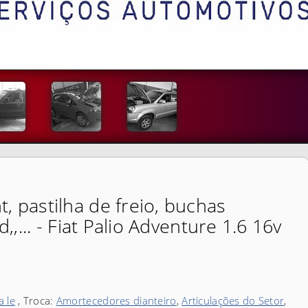
, pastilha de freio, buchas
d,,... - Fiat Palio Adventure 1.6 16v
 le
, Troca:
Amortecedores dianteiro
,
Articulações do Setor
,