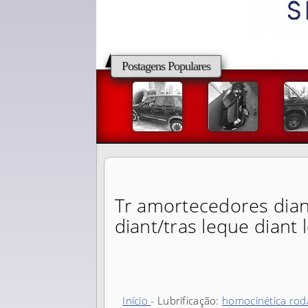
Postagens Populares
Tr amortecedores diant
diant/tras leque diant l
Início
- Lubrificação:
homocinética roda